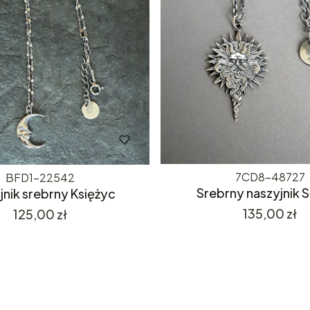
7CD8-48727
BFD1-22542
Srebrny naszyjnik 
jnik srebrny Księżyc
Cena
135,00 zł
Cena
125,00 zł