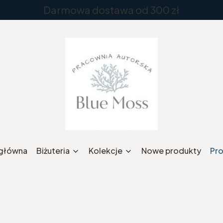
Darmowa dostawa od 300 zł
 główna
Biżuteria
Kolekcje
Nowe produkty
Pr