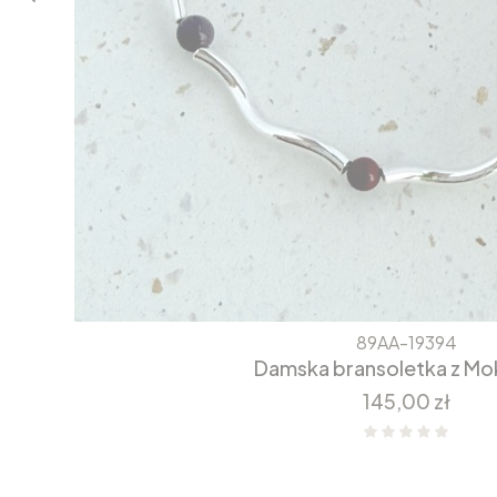
89AA-19394
Damska bransoletka z Mo
Cena
145,00 zł