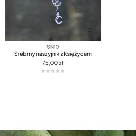
SN10
Srebrny naszyjnik z księżycem
Cena
75,00 zł