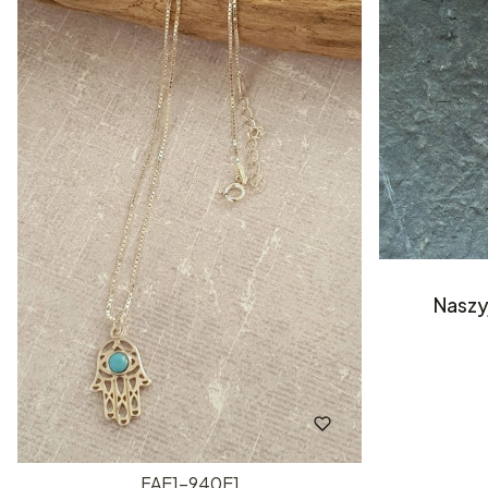
Naszy
FAE1-940E1