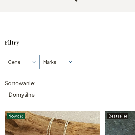
Filtry
Cena
Marka
Koniec filtrów
Lista produktów
Sortowanie:
Domyślne
Nowość
Bestseller