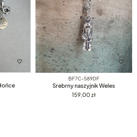
BF7C-589DF
Słońce
Srebrny naszyjnik Weles
Cena
159,00 zł